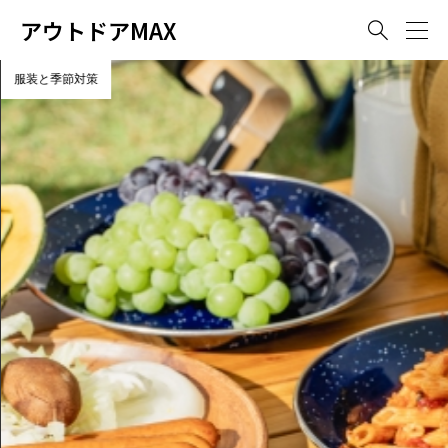
アウトドアMAX

服装と季節対策