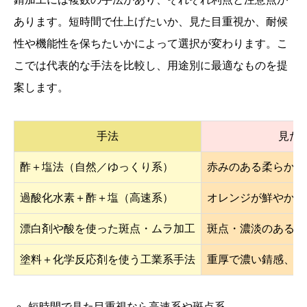
あります。短時間で仕上げたいか、見た目重視か、耐候
性や機能性を保ちたいかによって選択が変わります。こ
こでは代表的な手法を比較し、用途別に最適なものを提
案します。
手法
見た
酢＋塩法（自然／ゆっくり系）
赤みのある柔らかい
過酸化水素＋酢＋塩（高速系）
オレンジが鮮やかで
漂白剤や酸を使った斑点・ムラ加工
斑点・濃淡のある自
塗料＋化学反応剤を使う工業系手法
重厚で濃い錆感、金
短時間で見た目重視なら高速系や斑点系