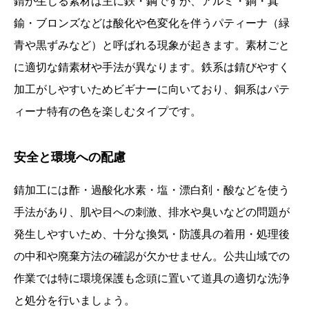
錆が生じる素材は主に鉄・鋼ですが、アルミ・銅・真
鍮・ブロンズなどは酸化や色変化を伴うパティーナ（緑
青や黒ずみなど）と呼ばれる現象が起きます。素材ごと
に適切な錆素材や手法が異なります。鉄系は錆びやすく
加工がしやすいためビギナーに向いており、銅系はパテ
ィーナ特有の色を楽しむタイプです。
安全と環境への配慮
錆加工には酢・過酸化水素・塩・漂白剤・酸などを使う
手法があり、肌や目への刺激、排水や臭いなどの問題が
発生しやすいため、十分な換気・防護具の着用・処理後
の中和や廃棄方法の確認が欠かせません。公共山域での
作業では特に環境保護も念頭に置いて道具の適切な洗浄
と処分を行いましょう。