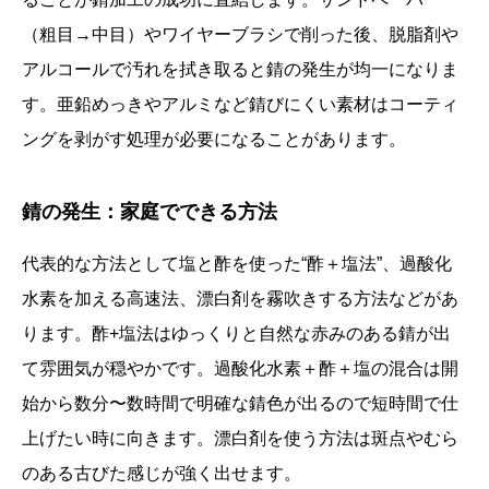
（粗目→中目）やワイヤーブラシで削った後、脱脂剤や
アルコールで汚れを拭き取ると錆の発生が均一になりま
す。亜鉛めっきやアルミなど錆びにくい素材はコーティ
ングを剥がす処理が必要になることがあります。
錆の発生：家庭でできる方法
代表的な方法として塩と酢を使った“酢＋塩法”、過酸化
水素を加える高速法、漂白剤を霧吹きする方法などがあ
ります。酢+塩法はゆっくりと自然な赤みのある錆が出
て雰囲気が穏やかです。過酸化水素＋酢＋塩の混合は開
始から数分〜数時間で明確な錆色が出るので短時間で仕
上げたい時に向きます。漂白剤を使う方法は斑点やむら
のある古びた感じが強く出せます。