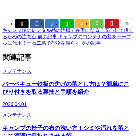






キャンプ場のレンタル品の汚損で弁償になる？安心して借り
るための注意点
前の記事
キャンプのコンテナの蓋をテーブ
ルに代用！一石二鳥で荷物を減らす
次の記事
関連記事
メンテナンス
バーベキュー鉄板の焦げの落とし方は？簡単にこ
びり付きを取る裏技と手順を紹介
2026.04.01
メンテナンス
キャンプの椅子の布の洗い方！シミや汚れを落と
して清潔に長持ちさせる術