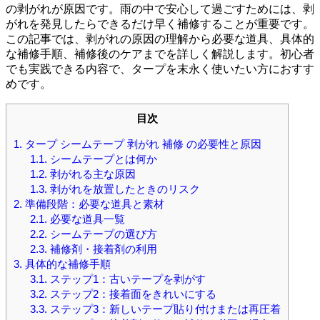
の剥がれが原因です。雨の中で安心して過ごすためには、剥
がれを発見したらできるだけ早く補修することが重要です。
この記事では、剥がれの原因の理解から必要な道具、具体的
な補修手順、補修後のケアまでを詳しく解説します。初心者
でも実践できる内容で、タープを末永く使いたい方におすす
めです。
目次
1.
タープ シームテープ 剥がれ 補修 の必要性と原因
1.1.
シームテープとは何か
1.2.
剥がれる主な原因
1.3.
剥がれを放置したときのリスク
2.
準備段階：必要な道具と素材
2.1.
必要な道具一覧
2.2.
シームテープの選び方
2.3.
補修剤・接着剤の利用
3.
具体的な補修手順
3.1.
ステップ1：古いテープを剥がす
3.2.
ステップ2：接着面をきれいにする
3.3.
ステップ3：新しいテープ貼り付けまたは再圧着