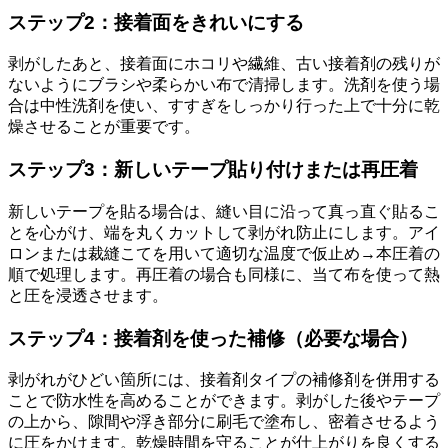
ステップ2：接着面をきれいにする
剥がしたあと、接着面にホコリや繊維、古い接着剤の残りが
ないようにブラシや柔らかい布で清掃します。洗剤を使う場
合は中性洗剤を使い、すすぎをしっかり行った上で十分に乾
燥させることが重要です。
ステップ3：新しいテープ貼り付けまたは再圧着
新しいテープを貼る場合は、縫い目に沿って真っ直ぐ貼るこ
とを心がけ、端を丸くカットして剥がれ防止にします。アイ
ロンまたは裁縫こてを用いて適切な温度で仮止め→本圧着の
順で処理します。再圧着の場合も同様に、当て布を使って熱
と圧を浸透させます。
ステップ4：接着剤を使った補修（必要な場合）
剥がれがひどい箇所には、接着剤タイプの補修剤を併用する
ことで防水性を高めることができます。剥がした後やテープ
の上から、隙間や浮き部分に刷毛で塗布し、密着させるよう
に圧をかけます。乾燥時間を守ることが仕上がりを良くする