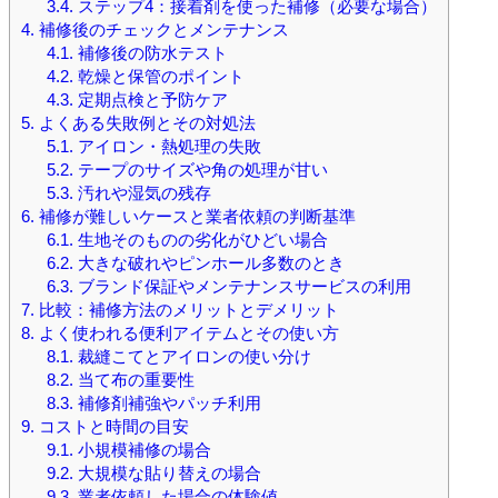
3.4.
ステップ4：接着剤を使った補修（必要な場合）
4.
補修後のチェックとメンテナンス
4.1.
補修後の防水テスト
4.2.
乾燥と保管のポイント
4.3.
定期点検と予防ケア
5.
よくある失敗例とその対処法
5.1.
アイロン・熱処理の失敗
5.2.
テープのサイズや角の処理が甘い
5.3.
汚れや湿気の残存
6.
補修が難しいケースと業者依頼の判断基準
6.1.
生地そのものの劣化がひどい場合
6.2.
大きな破れやピンホール多数のとき
6.3.
ブランド保証やメンテナンスサービスの利用
7.
比較：補修方法のメリットとデメリット
8.
よく使われる便利アイテムとその使い方
8.1.
裁縫こてとアイロンの使い分け
8.2.
当て布の重要性
8.3.
補修剤補強やパッチ利用
9.
コストと時間の目安
9.1.
小規模補修の場合
9.2.
大規模な貼り替えの場合
9.3.
業者依頼した場合の体験値