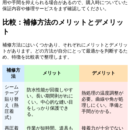
用や手間を抑えられる場合があるので、購入時についていた
保証内容や修理サービスをまず確認してください。
比較：補修方法のメリットとデメリッ
ト
補修方法にはいくつかあり、それぞれにメリットとデメリッ
トがあります。どの方法が自分にとって最適かを判断するた
め、特徴を比較表で整理します。
補修方
メリット
デメリット
法
シーム
防水性能が回復しやす
テープ
熱処理の温度調整が
い。長い期間剥がれに
貼り替
必要。曲線や角が処
くい。中心的な縫い目
え（熱
理しにくい。準備と
をしっかり保護でき
圧着
手間がかかる。
る。
式）
再圧着
作業が短時間。道具も
接着力が十分でない