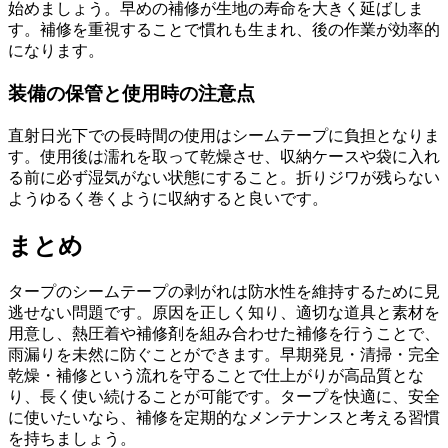
始めましょう。早めの補修が生地の寿命を大きく延ばしま
す。補修を重視することで慣れも生まれ、後の作業が効率的
になります。
装備の保管と使用時の注意点
直射日光下での長時間の使用はシームテープに負担となりま
す。使用後は濡れを取って乾燥させ、収納ケースや袋に入れ
る前に必ず湿気がない状態にすること。折りジワが残らない
ようゆるく巻くように収納すると良いです。
まとめ
タープのシームテープの剥がれは防水性を維持するために見
逃せない問題です。原因を正しく知り、適切な道具と素材を
用意し、熱圧着や補修剤を組み合わせた補修を行うことで、
雨漏りを未然に防ぐことができます。早期発見・清掃・完全
乾燥・補修という流れを守ることで仕上がりが高品質とな
り、長く使い続けることが可能です。タープを快適に、安全
に使いたいなら、補修を定期的なメンテナンスと考える習慣
を持ちましょう。