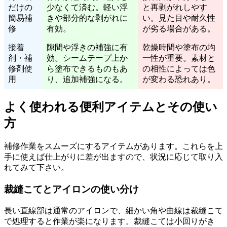
だけの
少なくて済む。軽い浮
と再剥がれしやす
簡易補
きや部分的な剥がれに
い。見た目や耐久性
修
有効。
が劣る場合がある。
接着
隙間や浮きの補強に有
乾燥時間や塗布の均
剤・補
効。シームテープ上か
一性が重要。素材と
修剤使
ら塗布できるものもあ
の相性によっては色
用
り、追加補強になる。
が変わる恐れあり。
よく使われる便利アイテムとその使い
方
補修作業をスムーズにするアイテムがあります。これらを上
手に使えば仕上がりに差が出ますので、状況に応じて取り入
れてみて下さい。
裁縫こてとアイロンの使い分け
長い直線部は通常のアイロンで、細かい角や曲線は裁縫こて
で処理すると作業が楽になります。裁縫こては小回りがき