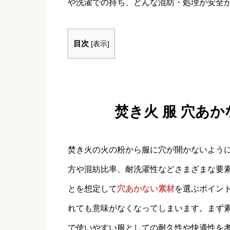
や洗濯での持ち、どんな混紡・処理が安全
目次
[
表示
]
焚き火 服 穴あ
焚き火の火の粉から服に穴が開かないよう
方や混紡比率、耐洗濯性などさまざまな要
とを想定して
穴あかない素材
を選ぶポイント
れても意味がなくなってしまいます。まず
で使いやすい服としての耐久性や快適性を