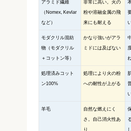
アラミド繊維
非常に高い。火の
（Nomex, Kevlar
粉や溶融金属の飛
など）
来にも耐える
モダクリル混紡
かなり強いがアラ
物（モダクリル
ミドには及ばない
＋コットン等）
処理済みコット
処理により火の粉
ン100%
への耐性が上がる
羊毛
自然な燃えにく
さ。自己消火性あ
り