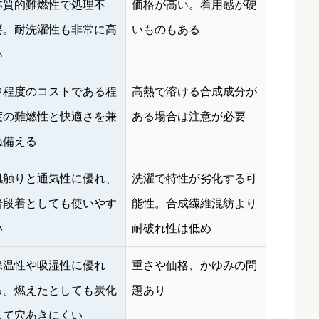
本質的難燃性で処理不
価格が高い。着用感が硬
要。耐洗濯性も非常に高
いものもある
い
中程度のコストである程
高熱で溶ける合成成分が
度の難燃性と快適さを兼
ある場合は注意が必要
ね備える
肌触りと通気性に優れ、
洗濯で特性が劣化する可
普段着としても使いやす
能性。合成繊維混紡より
い
耐破れ性は低め
保温性や吸湿性に優れ
重さや価格、かゆみの問
る。燃えたとしても炭化
題あり
して穴あきにくい