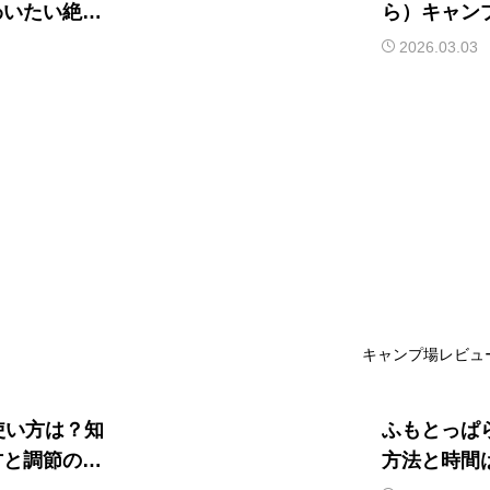
わいたい絶品
ら）キャン
新スポット
2026.03.03
キャンプ場レビュ
使い方は？知
ふもとっぱ
方と調節のコ
方法と時間