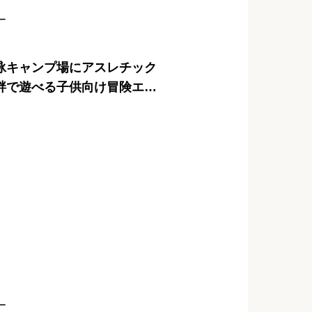
ー
泳キャンプ場にアスレチック
畔で遊べる子供向け冒険エリ
紹介
ー