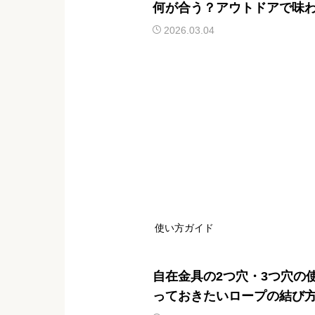
何が合う？アウトドアで味
おつまみを紹介
2026.03.04
使い方ガイド
自在金具の2つ穴・3つ穴の
っておきたいロープの結び