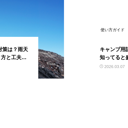
使い方ガイド
対策は？雨天
キャンプ用
り方と工夫を
知ってると
ドア用語集
2026.03.07