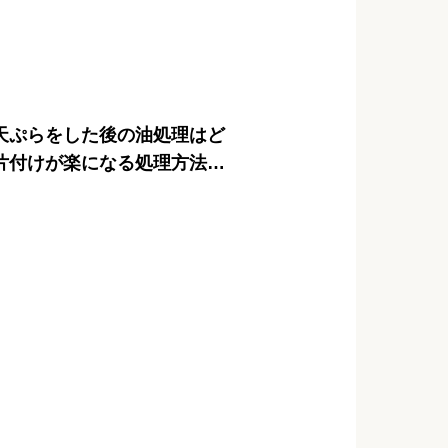
天ぷらをした後の油処理はど
片付けが楽になる処理方法と
紹介