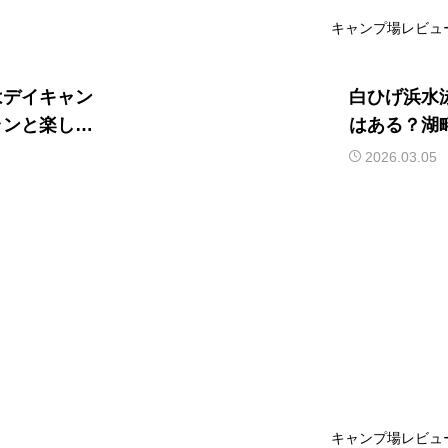
キャンプ場レビュ
はデイキャン
白ひげ浜水
ランと楽しみ
はある？湖
アの有無を
2026.03.05
キャンプ場レビュ