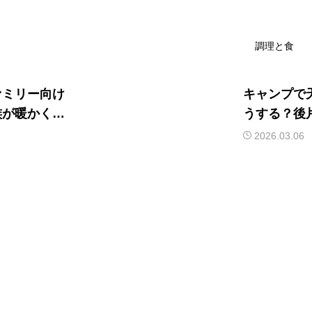
調理と食
ァミリー向け
キャンプで
族が暖かく過
うする？後
アイデアを
2026.03.06