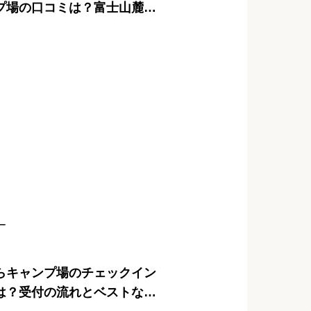
プ場の口コミは？富士山麓の
の評判をチェック
ー
らキャンプ場のチェックイン
は？受付の流れとベストな到