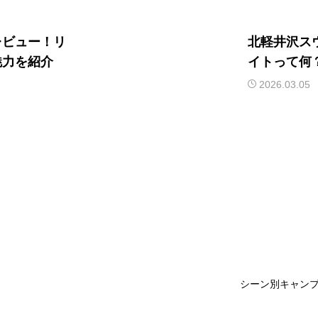
レビュー！リ
北軽井沢ス
魅力を紹介
イトって何
の特徴を紹
2026.03.05
シーン別キャン