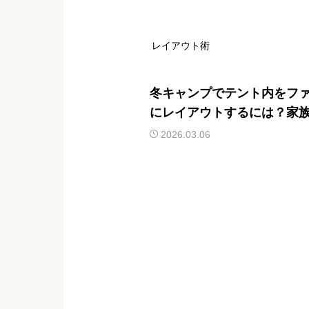
レイアウト術
冬キャンプでテント内をフ
にレイアウトするには？家
ごせる配置と工夫を紹介
2026.03.06