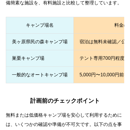
備簡素な施設を、有料施設と比較して整理しています。
キャンプ場名
料金の
美ヶ原県民の森キャンプ場
宿泊は無料未確認／公
巣栗キャンプ場
テント専用700円程度
一般的なオートキャンプ場
5,000円〜10,000円
計画前のチェックポイント
無料または低価格キャンプ場を安心して利用するために
は、いくつかの確認や準備が不可欠です。以下の点を事