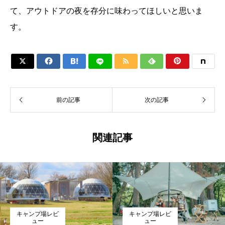
て、アウトドアの夜を存分に味わってほしいと思いま
す。






前の記事
次の記事
関連記事
キャンプ場レビ
キャンプ場レビ
ュー
ュー