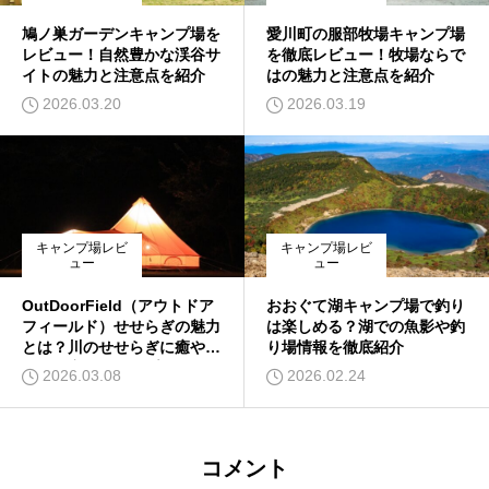
鳩ノ巣ガーデンキャンプ場を
愛川町の服部牧場キャンプ場
レビュー！自然豊かな渓谷サ
を徹底レビュー！牧場ならで
イトの魅力と注意点を紹介
はの魅力と注意点を紹介
2026.03.20
2026.03.19
キャンプ場レビ
キャンプ場レビ
ュー
ュー
OutDoorField（アウトドア
おおぐて湖キャンプ場で釣り
フィールド）せせらぎの魅力
は楽しめる？湖での魚影や釣
とは？川のせせらぎに癒やさ
り場情報を徹底紹介
れる静寂のキャンプ場を紹介
2026.03.08
2026.02.24
コメント