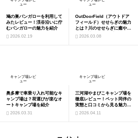
ュー
ュー
鳩の巣バンガローを利用して
OutDoorField（アウトドア
みたレビュー！渓谷沿いに佇
フィールド）せせらぎの魅力
むバンガローの魅力を紹介
とは？川のせせらぎに癒やさ
れる静寂のキャンプ場を紹介
2026.02.19
2026.03.08
キャンプ場レビ
キャンプ場レビ
ュー
ュー
奥多摩で車乗り入れ可能なキ
三河湖やまびこキャンプ場を
ャンプ場は？荷運びが楽なオ
徹底レビュー！ペット同伴の
ートキャンプ場を紹介
実態と口コミから見る魅力を
紹介
2026.03.31
2026.04.11