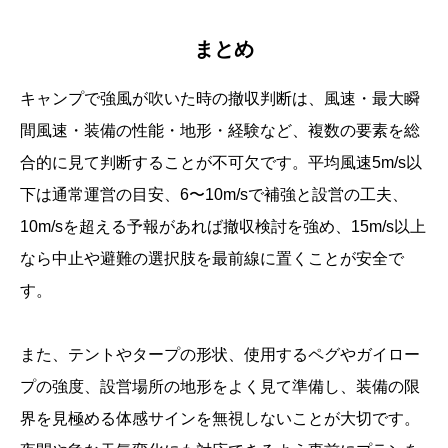
まとめ
キャンプで強風が吹いた時の撤収判断は、風速・最大瞬
間風速・装備の性能・地形・経験など、複数の要素を総
合的に見て判断することが不可欠です。平均風速5m/s以
下は通常運営の目安、6〜10m/sで補強と設営の工夫、
10m/sを超える予報があれば撤収検討を強め、15m/s以上
なら中止や避難の選択肢を最前線に置くことが安全で
す。
また、テントやタープの形状、使用するペグやガイロー
プの強度、設営場所の地形をよく見て準備し、装備の限
界を見極める体感サインを無視しないことが大切です。