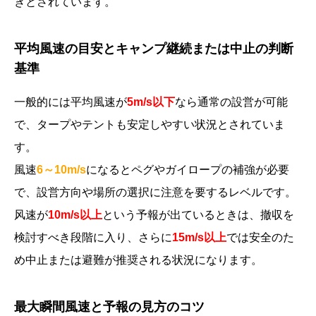
きとされています。
平均風速の目安とキャンプ継続または中止の判断
基準
一般的には平均風速が
5m/s以下
なら通常の設営が可能
で、タープやテントも安定しやすい状況とされていま
す。
風速
6～10m/s
になるとペグやガイロープの補強が必要
で、設営方向や場所の選択に注意を要するレベルです。
风速が
10m/s以上
という予報が出ているときは、撤収を
検討すべき段階に入り、さらに
15m/s以上
では安全のた
め中止または避難が推奨される状況になります。
最大瞬間風速と予報の見方のコツ