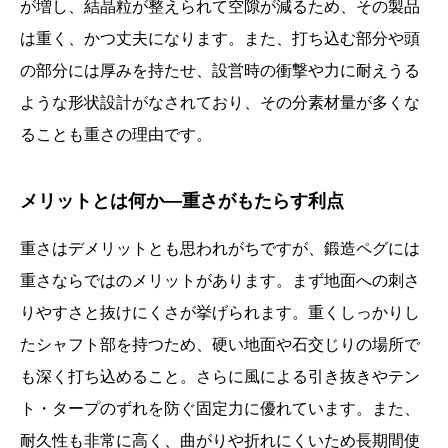
が増し、結晶粒が整えられて空隙が減るため、その製品
は重く、かつ丈夫になります。また、打ち込む部分や頭
の部分には厚みを持たせ、設営時の衝撃や力に耐えうる
ような形状設計がなされており、その分素材量が多くな
ることも重さの理由です。
メリットとは何か―重さがもたらす利点
重さはデメリットとも思われがちですが、鍛造ペグには
重さならではのメリットがあります。まず地面への刺さ
りやすさと抜けにくさが挙げられます。重くしっかりし
たシャフト部を持つため、硬い地面や石交じりの場所で
も深く打ち込めること。さらに風による引き抜きやテン
ト・タープのずれを防ぐ固定力に優れています。また、
耐久性も非常に高く、曲がりや折れにくいため長期間使