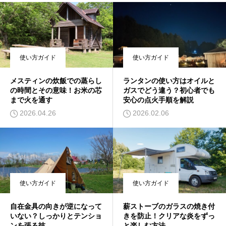
使い方ガイド
使い方ガイド
メスティンの炊飯での蒸らし
ランタンの使い方はオイルと
の時間とその意味！お米の芯
ガスでどう違う？初心者でも
まで火を通す
安心の点火手順を解説
2026.04.26
2026.02.06
使い方ガイド
使い方ガイド
自在金具の向きが逆になって
薪ストーブのガラスの焼き付
いない？しっかりとテンショ
きを防止！クリアな炎をずっ
ンを張る技
と楽しむ方法