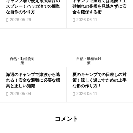
キャンプ場で使える虫除けの
キャンプで崖近くは危険？土
スプレー！ハッカ油での簡単
砂崩れの兆候を見逃さずに安
な自作のやり方
全を確保する術
2026.05.29
2026.06.11
自然・動植物対
自然・動植物対
策
策
海辺のキャンプで津波から逃
夏のキャンプでの日差しの対
れる！安全な避難に必要な標
策！涼しく過ごすための上手
高と正しい知識
な影の作り方！
2026.05.04
2026.05.11
コメント