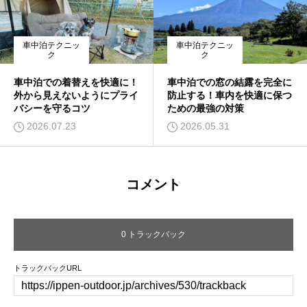
車中泊テクニッ
車中泊テクニッ
ク
ク
車中泊での着替えを快適に！
車中泊での窓の結露を完全に
外から見えないようにプライ
防止する！車内を快適に保つ
バシーを守るコツ
ための最強の対策
2026.07.23
2026.05.31
コメント
0 トラックバック
トラックバックURL