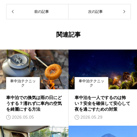
前の記事
次の記事
関連記事
車中泊テクニッ
車中泊テクニッ
ク
ク
車中泊での換気は雨の日にど
車中泊を一人でするのは怖
うする？濡れずに車内の空気
い？安全を確保して安心して
を綺麗にする方法
夜を過ごすための対策
2026.05.05
2026.05.29