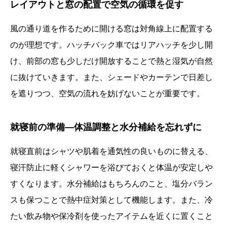
レイアウトと窓の配置で空気の循環を促す
風の通り道を作るために開ける窓は対角線上に配置する
のが理想です。ハッチバック車ではリアハッチを少し開
け、前部の窓も少しだけ開放することで熱と湿気が自然
に抜けていきます。また、シェードやカーテンで日差し
を遮りつつ、空気の流れを妨げないことが重要です。
就寝前の準備—体温調整と水分補給を忘れずに
就寝直前はシャツや肌着を通気性の良いものに替える、
寝汗防止に軽くシャワーを浴びておくと体温が安定しや
すくなります。水分補給はもちろんのこと、塩分バラン
スも保つことで熱中症対策として機能します。また、冷
たい飲み物や保冷剤を使ったアイテムを近くに置くこと