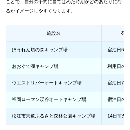
ことで、自分の予約に当てはめた時期がどのあたりにな
るかイメージしやすくなります。
施設名
発
ほうれん坊の森キャンプ場
宿泊日6日
おおぐて湖キャンプ場
利用日の7
ウエストリバーオートキャンプ場
宿泊日7日
福岡ローマン渓谷オートキャンプ場
宿泊日の6
松江市宍道ふるさと森林公園キャンプ場
14日前か